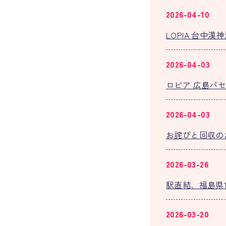
2026-04-10
LOPIA 台中
2026-04-03
ロピア 広島パ
2026-04-03
お詫びと回収の
2026-03-26
駅直結、福島県1
2026-03-20