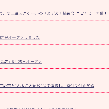
て、史上最大スケールの「どデカ！抽選会 ロピくじ」開催！
見店がオープンしました
見店」6月25日オープン
宇治市と“ふるさと納税”にて連携し、寄付受付を開始