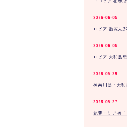
「ロピア 花巻店
2026-06-05
ロピア 飯塚太
2026-06-05
ロピア 大和島
2026-05-29
神奈川県・大和
2026-05-27
筑豊エリア初「