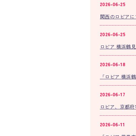
2026-06-25
関西のロピアに
2026-06-25
ロピア 横浜鶴
2026-06-18
「ロピア 横浜鶴
2026-06-17
ロピア、京都府
2026-06-11