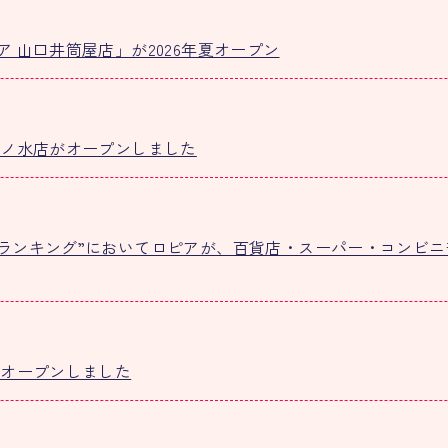
 山口井筒屋店」が2026年夏オープン
滝ノ水店がオープンしました
ランキング”においてロピアが、百貨店・スーパー・コンビニ部
がオープンしました