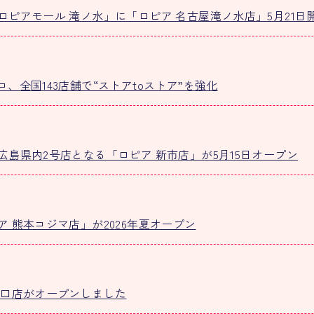
ロピアモール 滝ノ水」に「ロピア 名古屋滝ノ水店」5月21日
、全国143店舗で“ストアtoストア”を強化
広島県内2号店となる「ロピア 新市店」が5月15日オープン
 熊本コジマ店」が2026年夏オープン
西口店がオープンしました