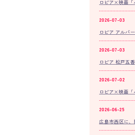
ロピア×映画「
2026-07-03
ロピア アルパ
2026-07-03
ロピア 松戸五
2026-07-02
ロピア×映画「ハ
2026-06-25
広島市西区に、