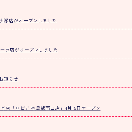
漢神洲際店がオープンしました
セーラ店がオープンしました
お知らせ
号店「ロピア 福島駅西口店」4月15日オープン