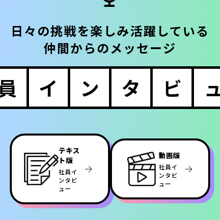
日々の挑戦を楽しみ活躍している
仲間からのメッセージ
員
イ
ン
タ
ビ
テキス
動画版
ト版
社員イ
社員イ
ンタビ
ンタビ
ュー
ュー