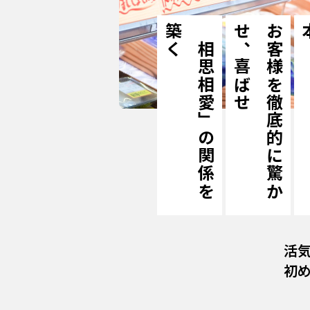
く
「
相
思
相
愛
」
の
関
係
を
築
せ
お
客
様
を
徹
底
的
に
驚
か
せ
、
喜
ば
活
初