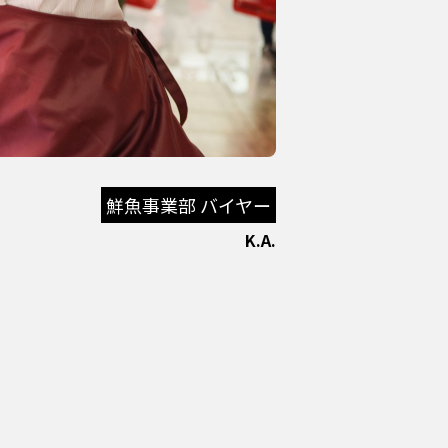
鮮魚事業部 バイヤー
K.A.