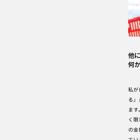
他
何
私が
る」
ます
く限
の金
てい