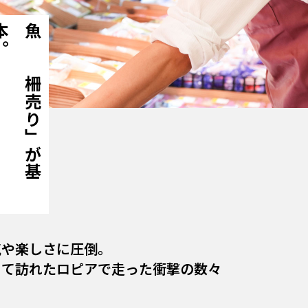
。
魚
は
「
柵
売
り
」
が
基
本
気や楽しさに圧倒。
めて訪れたロピアで走った衝撃の数々