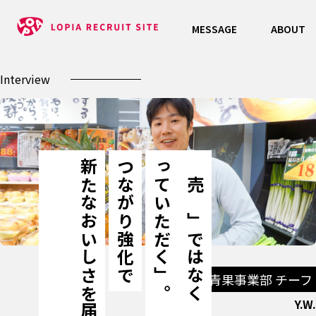
MESSAGE
ABOUT
Interview
る
新
た
な
お
い
し
さ
を
届
け
つながり強化で
。
「
売
る
」
で
は
な
く
「
買
っ
て
い
た
だ
く
」
青果事業部 チーフ
Y.W.