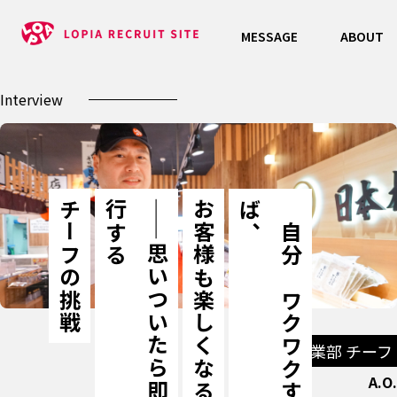
MESSAGE
ABOUT
Interview
チーフの挑戦
る
—
—
思
い
つ
い
た
ら
即
実
行
す
お客様も楽しくなる」
、
「
自
分
が
ワ
ク
ワ
ク
す
れ
ば
鮮魚事業部 チーフ
A.O.